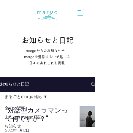
お知らせと日記
margo
からのお知らせや、
margo
を運営する中で起こる
日々のあれこれを掲載
お知らせと日記
まるごとmargo日記
全ての記事
"対話型カメラマンっ
て何ですか？"
まるごとmargo日記
お知らせ
2023年11月12日